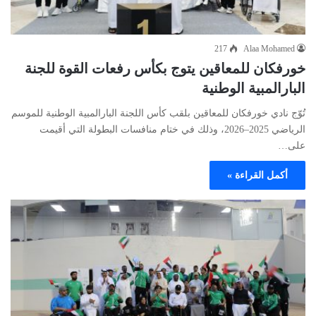
217
Alaa Mohamed
خورفكان للمعاقين يتوج بكأس رفعات القوة للجنة
البارالمبية الوطنية
تُوّج نادي خورفكان للمعاقين بلقب كأس اللجنة البارالمبية الوطنية للموسم
الرياضي 2025–2026، وذلك في ختام منافسات البطولة التي أقيمت
على…
أكمل القراءة »