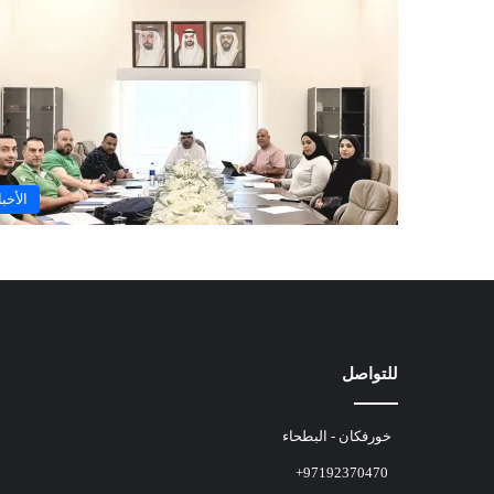
الأخبا
للتواصل
خورفكان - البطحاء
+97192370470