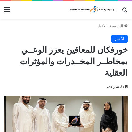
بحث عن
الق
الرئيسية
/
الأخبار
الأخبار
خورفكان للمعاقين يعزز الوعــي
بمخاطــر المخــدرات والمؤثرات
العقلية
دقيقة واحدة