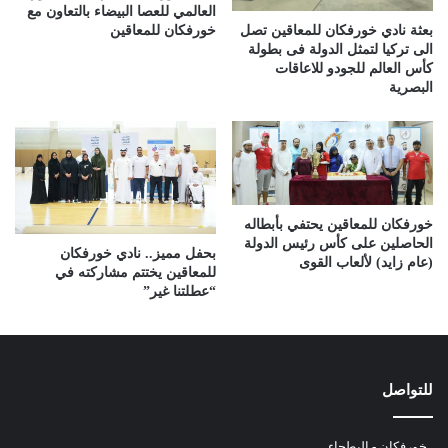
العالمي للعصا البيضاء بالتعاون مع
بعثة نادي خورفكان للمعاقين تصل
خورفكان للمعاقين
الى تركيا لتمثل الدولة فى بطولة
كأس العالم للجودو للاعاقات
البصرية
خورفكان للمعاقين يحتفي بأبطاله
الحاصلين على كأس رئيس الدولة
بحفل مميز.. نادي خورفكان
(عام زايد) لألعاب القوى
للمعاقين يختتم مشاركته في
“عطلتنا غير”
للتواصل
خورفكان - البطحاء