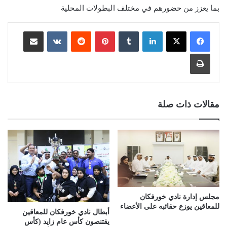
بما يعزز من حضورهم في مختلف البطولات المحلية
لينكدإن
بينتيريست
مشاركة عبر البريد
طباعة
مقالات ذات صلة
مجلس إدارة نادي خورفكان
للمعاقين يوزع حقائبه على الأعضاء
أبطال نادي خورفكان للمعاقين
يقتنصون كأس عام زايد (كأس